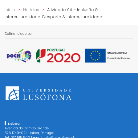
Início
Notícias
Atividade 04 – Inclusão &
Interculturalidade: Desporto & Interculturalidade
Cofinanciado por:
Lisboa
Avenida do Campo Grande,
376 1749-024 Lisboa, Portugal
Tel.:
217 515 500
| email:
info@ulusofona.pt