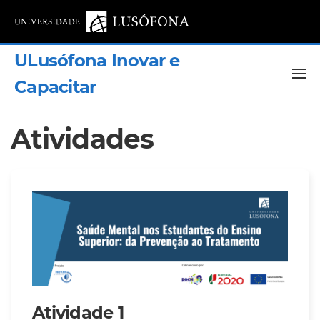
ULusófona Inovar e
Capacitar
Atividades
Atividade 1