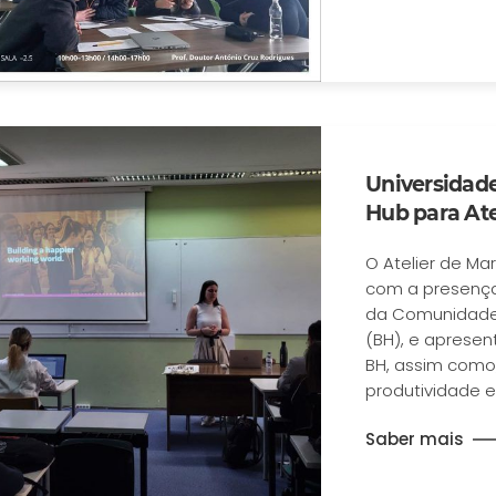
Universidade
Hub para Ate
O Atelier de Mar
com a presença 
da Comunidade 
(BH), e apresen
BH, assim como
produtividade e 
Saber mais